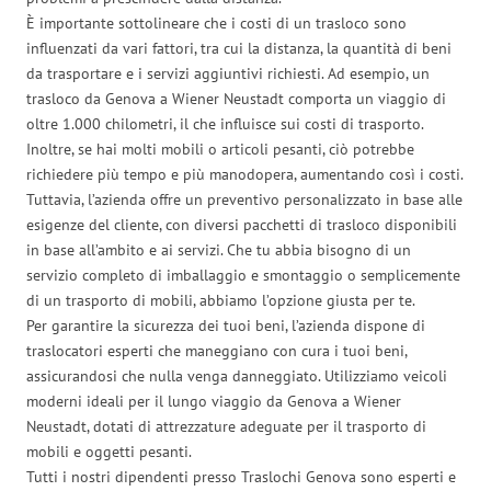
È importante sottolineare che i costi di un trasloco sono
influenzati da vari fattori, tra cui la distanza, la quantità di beni
da trasportare e i servizi aggiuntivi richiesti. Ad esempio, un
trasloco da Genova a Wiener Neustadt comporta un viaggio di
oltre 1.000 chilometri, il che influisce sui costi di trasporto.
Inoltre, se hai molti mobili o articoli pesanti, ciò potrebbe
richiedere più tempo e più manodopera, aumentando così i costi.
Tuttavia, l’azienda offre un preventivo personalizzato in base alle
esigenze del cliente, con diversi pacchetti di trasloco disponibili
in base all’ambito e ai servizi. Che tu abbia bisogno di un
servizio completo di imballaggio e smontaggio o semplicemente
di un trasporto di mobili, abbiamo l’opzione giusta per te.
Per garantire la sicurezza dei tuoi beni, l’azienda dispone di
traslocatori esperti che maneggiano con cura i tuoi beni,
assicurandosi che nulla venga danneggiato. Utilizziamo veicoli
moderni ideali per il lungo viaggio da Genova a Wiener
Neustadt, dotati di attrezzature adeguate per il trasporto di
mobili e oggetti pesanti.
Tutti i nostri dipendenti presso Traslochi Genova sono esperti e