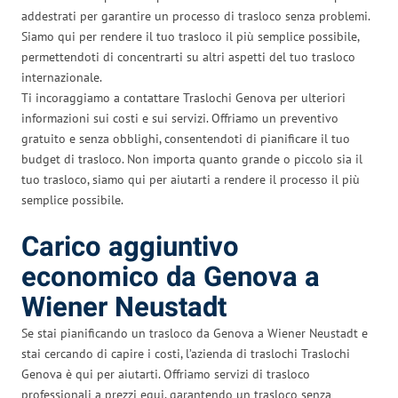
addestrati per garantire un processo di trasloco senza problemi.
Siamo qui per rendere il tuo trasloco il più semplice possibile,
permettendoti di concentrarti su altri aspetti del tuo trasloco
internazionale.
Ti incoraggiamo a contattare Traslochi Genova per ulteriori
informazioni sui costi e sui servizi. Offriamo un preventivo
gratuito e senza obblighi, consentendoti di pianificare il tuo
budget di trasloco. Non importa quanto grande o piccolo sia il
tuo trasloco, siamo qui per aiutarti a rendere il processo il più
semplice possibile.
Carico aggiuntivo
economico da Genova a
Wiener Neustadt
Se stai pianificando un trasloco da Genova a Wiener Neustadt e
stai cercando di capire i costi, l’azienda di traslochi Traslochi
Genova è qui per aiutarti. Offriamo servizi di trasloco
professionali a prezzi equi, garantendo un trasloco senza