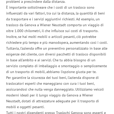
problemi a prescindere dalla distanza.
È importante sottolineare che i costi di un trasloco sono
influenzati da vari fattori, tra cui la distanza, la quantità di beni
da trasportare e i servizi aggiuntivi richiesti. Ad esempio, un
trasloco da Genova a Wiener Neustadt comporta un viaggio di
oltre 1.000 chilometri, il che influisce sui costi di trasporto.
Inoltre, se hai molti mobili o articoli pesanti, ciò potrebbe
richiedere più tempo e più manodopera, aumentando così i costi.
Tuttavia, l’azienda offre un preventivo personalizzato in base alle
esigenze del cliente, con diversi pacchetti di trasloco disponibili
in base all’ambito e ai servizi. Che tu abbia bisogno di un
servizio completo di imballaggio e smontaggio o semplicemente
di un trasporto di mobili, abbiamo l’opzione giusta per te.
Per garantire la sicurezza dei tuoi beni, l’azienda dispone di
traslocatori esperti che maneggiano con cura i tuoi beni,
assicurandosi che nulla venga danneggiato. Utilizziamo veicoli
moderni ideali per il lungo viaggio da Genova a Wiener
Neustadt, dotati di attrezzature adeguate per il trasporto di
mobili e oggetti pesanti.
Tutti i nostri dipendenti presso Traslochi Genova sono esperti e