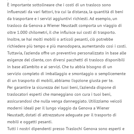
È importante sottolineare che i costi di un trasloco sono
influenzati da vari fattori, tra cui la distanza, la quantità di beni
da trasportare e i servizi aggiuntivi richiesti. Ad esempio, un
trasloco da Genova a Wiener Neustadt comporta un viaggio di
oltre 1.000 chilometri, il che influisce sui costi di trasporto.
Inoltre, se hai molti mobili o articoli pesanti, ciò potrebbe
richiedere più tempo e più manodopera, aumentando così i costi.
Tuttavia, l’azienda offre un preventivo personalizzato in base alle
esigenze del cliente, con diversi pacchetti di trasloco disponibili
in base all’ambito e ai servizi. Che tu abbia bisogno di un
servizio completo di imballaggio e smontaggio o semplicemente
di un trasporto di mobili, abbiamo l’opzione giusta per te.
Per garantire la sicurezza dei tuoi beni, l’azienda dispone di
traslocatori esperti che maneggiano con cura i tuoi beni,
assicurandosi che nulla venga danneggiato. Utilizziamo veicoli
moderni ideali per il lungo viaggio da Genova a Wiener
Neustadt, dotati di attrezzature adeguate per il trasporto di
mobili e oggetti pesanti.
Tutti i nostri dipendenti presso Traslochi Genova sono esperti e