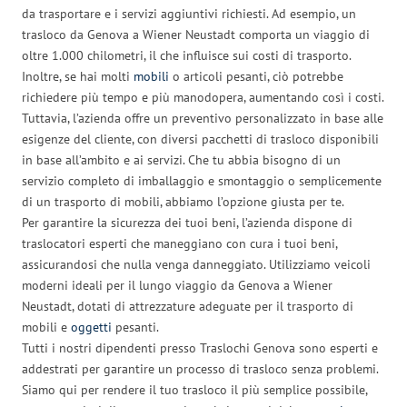
da trasportare e i servizi aggiuntivi richiesti. Ad esempio, un
trasloco da Genova a Wiener Neustadt comporta un viaggio di
oltre 1.000 chilometri, il che influisce sui costi di trasporto.
Inoltre, se hai molti
mobili
o articoli pesanti, ciò potrebbe
richiedere più tempo e più manodopera, aumentando così i costi.
Tuttavia, l’azienda offre un preventivo personalizzato in base alle
esigenze del cliente, con diversi pacchetti di trasloco disponibili
in base all’ambito e ai servizi. Che tu abbia bisogno di un
servizio completo di imballaggio e smontaggio o semplicemente
di un trasporto di mobili, abbiamo l’opzione giusta per te.
Per garantire la sicurezza dei tuoi beni, l’azienda dispone di
traslocatori esperti che maneggiano con cura i tuoi beni,
assicurandosi che nulla venga danneggiato. Utilizziamo veicoli
moderni ideali per il lungo viaggio da Genova a Wiener
Neustadt, dotati di attrezzature adeguate per il trasporto di
mobili e
oggetti
pesanti.
Tutti i nostri dipendenti presso Traslochi Genova sono esperti e
addestrati per garantire un processo di trasloco senza problemi.
Siamo qui per rendere il tuo trasloco il più semplice possibile,