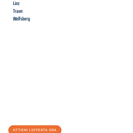
Linz
Traun
Wolfsberg
Richiedi ora la tua
offerta
al
miglior
prezzo !
Inviateci adesso la vostra richiesta non vincolante e
assicuratevi la vostra
offerta di trasloco per le vostre esigenze
a Genova
al miglior prezzo! Approfitta dell’occasione per
un
trasloco senza stress
e con il massimo comfort:
OTTIENI L'OFFERTA ORA