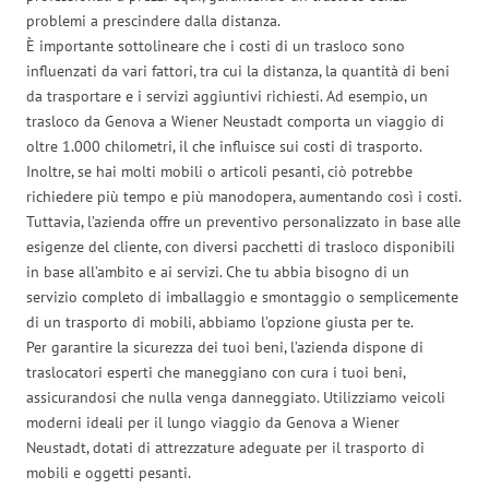
problemi a prescindere dalla distanza.
È importante sottolineare che i costi di un trasloco sono
influenzati da vari fattori, tra cui la distanza, la quantità di beni
da trasportare e i servizi aggiuntivi richiesti. Ad esempio, un
trasloco da Genova a Wiener Neustadt comporta un viaggio di
oltre 1.000 chilometri, il che influisce sui costi di trasporto.
Inoltre, se hai molti mobili o articoli pesanti, ciò potrebbe
richiedere più tempo e più manodopera, aumentando così i costi.
Tuttavia, l’azienda offre un preventivo personalizzato in base alle
esigenze del cliente, con diversi pacchetti di trasloco disponibili
in base all’ambito e ai servizi. Che tu abbia bisogno di un
servizio completo di imballaggio e smontaggio o semplicemente
di un trasporto di mobili, abbiamo l’opzione giusta per te.
Per garantire la sicurezza dei tuoi beni, l’azienda dispone di
traslocatori esperti che maneggiano con cura i tuoi beni,
assicurandosi che nulla venga danneggiato. Utilizziamo veicoli
moderni ideali per il lungo viaggio da Genova a Wiener
Neustadt, dotati di attrezzature adeguate per il trasporto di
mobili e oggetti pesanti.