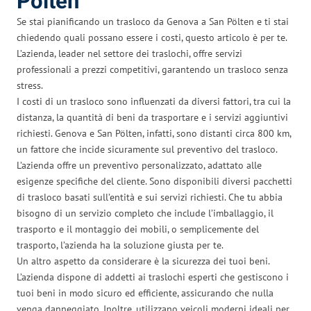
Pölten
Se stai pianificando un trasloco da Genova a San Pölten e ti stai
chiedendo quali possano essere i costi, questo articolo è per te.
L’azienda, leader nel settore dei traslochi, offre servizi
professionali a prezzi competitivi, garantendo un trasloco senza
stress.
I costi di un trasloco sono influenzati da diversi fattori, tra cui la
distanza, la quantità di beni da trasportare e i servizi aggiuntivi
richiesti. Genova e San Pölten, infatti, sono distanti circa 800 km,
un fattore che incide sicuramente sul preventivo del trasloco.
L’azienda offre un preventivo personalizzato, adattato alle
esigenze specifiche del cliente. Sono disponibili diversi pacchetti
di trasloco basati sull’entità e sui servizi richiesti. Che tu abbia
bisogno di un servizio completo che include l’imballaggio, il
trasporto e il montaggio dei mobili, o semplicemente del
trasporto, l’azienda ha la soluzione giusta per te.
Un altro aspetto da considerare è la sicurezza dei tuoi beni.
L’azienda dispone di addetti ai traslochi esperti che gestiscono i
tuoi beni in modo sicuro ed efficiente, assicurando che nulla
venga danneggiato. Inoltre, utilizzano veicoli moderni ideali per