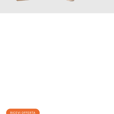
INFORMATI ORA
Scopri con Traslochi Genova quanto può essere
facile e senza
stress il tuo trasloco a Genova
. Il nostro team di esperti è
pronto ad assicurarti una transizione senza intoppi nella tua
nuova casa.
Ottieni subito
un'offerta non vincolante
e
risparmia € 100:
RICEVI OFFERTA
0299948957