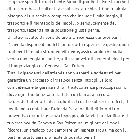
esigenze specifiche del cliente. Sono disponibili diversi pacchetti
di trasloco basati sull’entità e sui servizi richiesti. Che tu abbia
bisogno di un servizio completo che include l’imballaggio, il
trasporto e il montaggio dei mobili, o semplicemente del
trasporto, l’azienda ha la soluzione giusta per te.
Un altro aspetto da considerare è la sicurezza dei tuoi beni.
L’azienda dispone di addetti ai traslochi esperti che gestiscono i
tuoi beni in modo sicuro ed efficiente, assicurando che nulla
venga danneggiato. Inoltre, utilizzano veicoli moderni ideali per
il lungo viaggio da Genova a San Pölten.
Tutti i dipendenti dell’azienda sono esperti e addestrati per
garantire un processo di trasloco senza intoppi. La loro
competenza è la garanzia di un trasloco senza preoccupazioni,
dove ogni tuo bene sarà trattato con la massima cura.
Se desideri ulteriori informazioni sui costi e sui servizi offerti, ti
invitiamo a contattare l’azienda. Saranno lieti di fornirti un
preventivo gratuito e senza impegno, aiutandoti a pianificare il
tuo trasloco da Genova a San Pölten nel migliore dei modi.
Ricorda, un trasloco può sembrare un’impresa ardua, ma con il
partner giusto sarà più facile di quanto pensi!