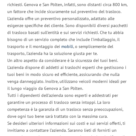
richiesti. Genova e San Pölten, infatti, sono distanti circa 800 km,
un fattore che incide sicuramente sul preventivo del trasloco.
L’azienda offre un preventivo personalizzato, adattato alle
esigenze specifiche del cliente. Sono disponibili diversi pacchetti
di trasloco basati sull’entità e sui servizi richiesti. Che tu abbia
bisogno di un servizio completo che include l’imballaggio, il
trasporto e il montaggio dei
mobili
, o semplicemente del
trasporto, l’azienda ha la soluzione giusta per te.
Un altro aspetto da considerare è la sicurezza dei tuoi beni.
L’azienda dispone di addetti ai traslochi esperti che gestiscono i
tuoi beni in modo sicuro ed efficiente, assicurando che nulla
venga danneggiato. Inoltre, utilizzano veicoli moderni ideali per
il lungo viaggio da Genova a San Pölten.
Tutti i dipendenti dell’azienda sono esperti e addestrati per
garantire un processo di trasloco senza intoppi. La loro
competenza è la garanzia di un trasloco senza preoccupazioni,
dove ogni tuo bene sarà trattato con la massima cura.
Se desideri ulteriori informazioni sui costi e sui servizi offerti, ti
invitiamo a contattare l’azienda. Saranno lieti di fornirti un