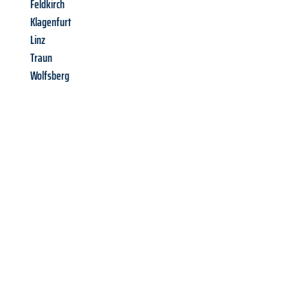
Feldkirch
Klagenfurt
Linz
Traun
Wolfsberg
Richiedi ora la tua
offerta
al
miglior
prezzo !
Inviateci adesso la vostra richiesta non vincolante e
assicuratevi la vostra
offerta di trasloco per le vostre esigenze
a Genova
al miglior prezzo! Approfitta dell’occasione per
un
trasloco senza stress
e con il massimo comfort: