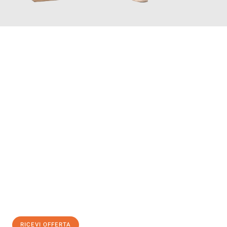
INFORMATI ORA
Scopri con Traslochi Genova quanto può essere
facile e senza
stress il tuo trasloco a Genova
. Il nostro team di esperti è
pronto ad assicurarti una transizione senza intoppi nella tua
nuova casa.
Ottieni subito
un'offerta non vincolante
e
risparmia € 100:
RICEVI OFFERTA
0299948957