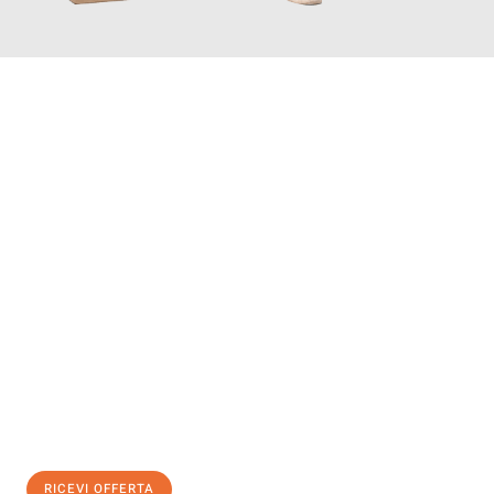
INFORMATI ORA
Scopri con Traslochi Genova quanto può essere
facile e senza
stress il tuo trasloco a Genova
. Il nostro team di esperti è
pronto ad assicurarti una transizione senza intoppi nella tua
nuova casa.
Ottieni subito
un'offerta non vincolante
e
risparmia € 100:
RICEVI OFFERTA
0299948957