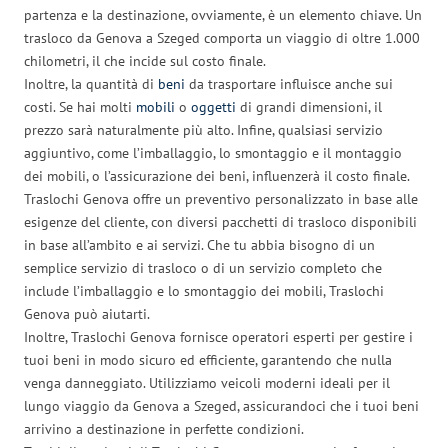
partenza e la destinazione, ovviamente, è un elemento chiave. Un
trasloco da Genova a Szeged comporta un viaggio di oltre 1.000
chilometri, il che incide sul costo finale.
Inoltre, la quantità di
beni
da trasportare influisce anche sui
costi. Se hai molti
mobili
o
oggetti
di grandi dimensioni, il
prezzo sarà naturalmente più alto. Infine, qualsiasi servizio
aggiuntivo, come l’imballaggio, lo smontaggio e il montaggio
dei mobili, o l’assicurazione dei beni, influenzerà il costo finale.
Traslochi Genova offre un preventivo personalizzato in base alle
esigenze del cliente, con diversi pacchetti di trasloco disponibili
in base all’ambito e ai servizi. Che tu abbia bisogno di un
semplice servizio di trasloco o di un servizio completo che
include l’imballaggio e lo smontaggio dei mobili, Traslochi
Genova può aiutarti.
Inoltre, Traslochi Genova fornisce operatori esperti per gestire i
tuoi beni in modo sicuro ed efficiente, garantendo che nulla
venga danneggiato. Utilizziamo veicoli moderni ideali per il
lungo viaggio da Genova a Szeged, assicurandoci che i tuoi beni
arrivino a destinazione in perfette condizioni.