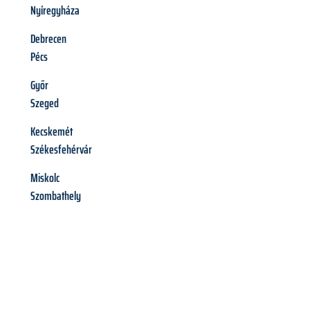
Nyíregyháza
Debrecen
Pécs
Győr
Szeged
Kecskemét
Székesfehérvár
Miskolc
Szombathely
Richiedi ora la tua