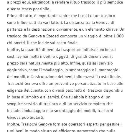
a prezzi equi, aiutandoti a rendere il tuo trasloco il più semplice
e senza stress possibile.
Prima di tutto, è importante capire che i costi di un trasloco
sono influenzati da vari fattori. La distanza tra la Genova di
partenza e la destinazione, ovviamente, è un elemento chiave. Un
trasloco da Genova a Szeged comporta un viaggio di oltre 1.000
chilometri, il che incide sul costo finale.
Inoltre, la quantità di beni da trasportare influisce anche sui
costi. Se hai molti mobili o oggetti di grandi dimensioni, il
prezzo sarà naturalmente più alto. Infine, qualsiasi servizio
aggiuntivo, come l’imballaggio, lo smontaggio e il montaggio
dei mobili, o l’assicurazione dei beni, influenzerà il costo finale.
Traslochi Genova offre un preventivo personalizzato in base alle
esigenze del cliente, con diversi pacchetti di trasloco disponibili
in base all’ambito e ai servizi. Che tu abbia bisogno di un
semplice servizio di trasloco o di un servizio completo che
include l’imballaggio e lo smontaggio dei mobili, Traslochi
Genova può aiutarti.
Inoltre, Traslochi Genova fornisce operatori esperti per gestire i
tuoi beni in modo sicuro ed efficiente, garantendo che nulla