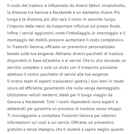
Il costo del trasloco è influenzato da diversi fattori. Innanzitutto,
la distanza tra Genova e Kecskemét è un elemento chiave. Più
lunga è la distanza, più alto sarà il costo. In secondo luogo,
l’importo delle merci da trasportare influisce sul prezzo finale.
Infine, i servizi aggiuntivi, come l’imballaggio, lo smontaggio e il
montaggio dei mobili, possono aumentare il costo complessivo.
In Traslochi Genova, offriamo un preventivo personalizzato
basato sulle tue esigenze. Abbiamo diversi pacchetti di trasloco
disponibili in base all’ambito e ai servizi. Che tu stia cercando un
servizio completo o solo un aiuto con il trasporto, possiamo
adattare il nostro pacchetto di servizi alle tue esigenze.
Il nostro team di esperti traslocatori gestirà i tuoi beni in modo
sicuro ed efficiente, garantendo che nulla venga danneggiato.
Utilizziamo veicoli moderni, ideali per il lungo viaggio da
Genova a Kecskemét. Tutti i nostri dipendenti sono esperti e
addestrati per garantire un processo di trasloco senza intoppi.
Ti incoraggiamo a contattare Traslochi Genova per ulteriori
informazioni sui costi e sui servizi. Offriamo un preventivo
gratuito e senza impegno, che ti aiuterà a capire meglio quanto