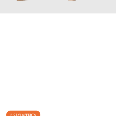
INFORMATI ORA
Scopri con Traslochi Genova quanto può essere
facile e senza
stress il tuo trasloco a Genova
. Il nostro team di esperti è
pronto ad assicurarti una transizione senza intoppi nella tua
nuova casa.
Ottieni subito
un'offerta non vincolante
e
risparmia € 100:
RICEVI OFFERTA
0299948957