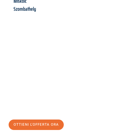
Miskolc
Szombathely
Richiedi ora la tua
offerta
al
miglior
prezzo !
Inviateci adesso la vostra richiesta non vincolante e
assicuratevi la vostra
offerta di trasloco per le vostre esigenze
a Genova
al miglior prezzo! Approfitta dell’occasione per
un
trasloco senza stress
e con il massimo comfort:
OTTIENI L'OFFERTA ORA