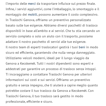
l’importo delle
merci
da trasportare influisce sul prezzo finale.
Infine, i servizi aggiuntivi, come l’imballaggio, lo smontaggio e il
montaggio dei
mobili
, possono aumentare il costo complessivo.
In Traslochi Genova, offriamo un preventivo personalizzato
basato sulle tue esigenze. Abbiamo diversi pacchetti di trasloco
disponibili in base all’ambito e ai servizi. Che tu stia cercando un
servizio completo o solo un aiuto con il trasporto, possiamo
adattare il nostro pacchetto di servizi alle tue esigenze.
Il nostro team di esperti traslocatori gestirà i tuoi
beni
in modo
sicuro ed efficiente, garantendo che nulla venga danneggiato.
Utilizziamo veicoli moderni, ideali per il lungo viaggio da
Genova a Kecskemét. Tutti i nostri dipendenti sono esperti e
addestrati per garantire un processo di trasloco senza intoppi.
Ti incoraggiamo a contattare Traslochi Genova per ulteriori
informazioni sui costi e sui servizi. Offriamo un preventivo
gratuito e senza impegno, che ti aiuterà a capire meglio quanto
potrebbe costare il tuo trasloco da Genova a Kecskemét. Con
Traslochi Genova, il tuo trasloco sarà gestito in modo
professionale, efficiente e sicuro.