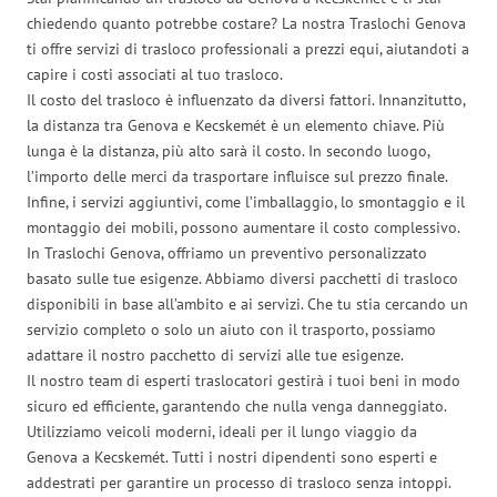
chiedendo quanto potrebbe costare? La nostra Traslochi Genova
ti offre servizi di trasloco professionali a prezzi equi, aiutandoti a
capire i costi associati al tuo trasloco.
Il costo del trasloco è influenzato da diversi fattori. Innanzitutto,
la distanza tra Genova e Kecskemét è un elemento chiave. Più
lunga è la distanza, più alto sarà il costo. In secondo luogo,
l’importo delle merci da trasportare influisce sul prezzo finale.
Infine, i servizi aggiuntivi, come l’imballaggio, lo smontaggio e il
montaggio dei mobili, possono aumentare il costo complessivo.
In Traslochi Genova, offriamo un preventivo personalizzato
basato sulle tue esigenze. Abbiamo diversi pacchetti di trasloco
disponibili in base all’ambito e ai servizi. Che tu stia cercando un
servizio completo o solo un aiuto con il trasporto, possiamo
adattare il nostro pacchetto di servizi alle tue esigenze.
Il nostro team di esperti traslocatori gestirà i tuoi beni in modo
sicuro ed efficiente, garantendo che nulla venga danneggiato.
Utilizziamo veicoli moderni, ideali per il lungo viaggio da
Genova a Kecskemét. Tutti i nostri dipendenti sono esperti e
addestrati per garantire un processo di trasloco senza intoppi.