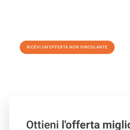
servizio di prima classe
e assicurati i
migliori prezzi in
Richiedo ora la tua offerta personalizzata e fai il prim
trasloco senza stress a Umeå
RICEVI UN'OFFERTA NON VINCOLANTE
100% non vincolante – Risposta garantita entro 15 minuti.
Ottieni
l'offerta migli