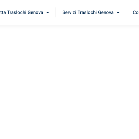
itta Traslochi Genova
Servizi Traslochi Genova
Cos
meå
rimenta il nostro