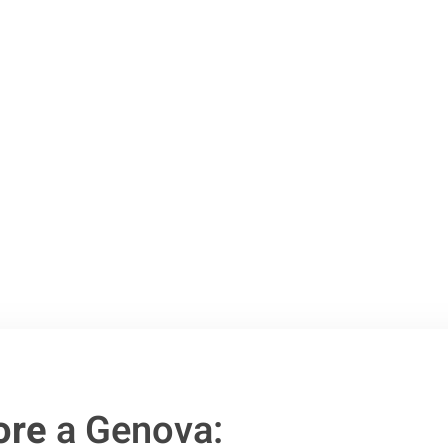
 Genova
.
o passo verso un
ore
a Genova: