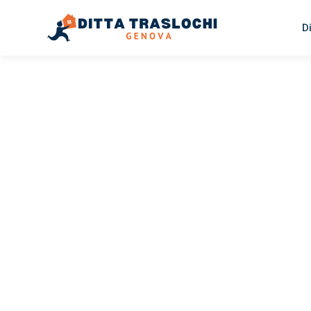
D
TRASLOCHI GENOVA
Traslochi
Genova
U
Il tuo trasloco Genova Umeå può essere così facile! Spe