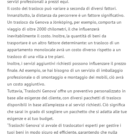
servizi professionali a prezzi equi.
Il costo del trasloco può variare a seconda di diversi fattori.
Innanzitutto, la distanza da percorrere è un fattore significativo.
Un trasloco da Genova a Jönköping, per esempio, comporta un
viaggio di oltre 2000 chilometri, il che influenzerà
inevitabilmente il costo. Inoltre, la quantità di beni da
trasportare è un altro fattore determinante: un trasloco di un
appartamento monolocale avrà un costo diverso rispetto a un
trasloco di una villa a tre piani.
Inoltre, i servizi aggiuntivi richiesti possono influenzare il prezzo
finale. Ad esempio, se hai bisogno di un servizio di imballaggio
professionale o di smontaggio e montaggio dei mobili, ciò avrà
un costo aggiuntivo.
Tuttavia, ‘Traslochi Genova’ offre un preventivo personalizzato in
base alle esigenze del cliente, con diversi pacchetti di trasloco
disponibili in base all’ampiezza e ai servizi richiesti. Ciò significa
che sarai in grado di scegliere un pacchetto che si adatta alle tue
esigenze e al tuo budget.
‘Traslochi Genova’ si avvale di traslocatori esperti per gestire i
tuoi beni in modo sicuro ed efficiente, garantendo che nulla