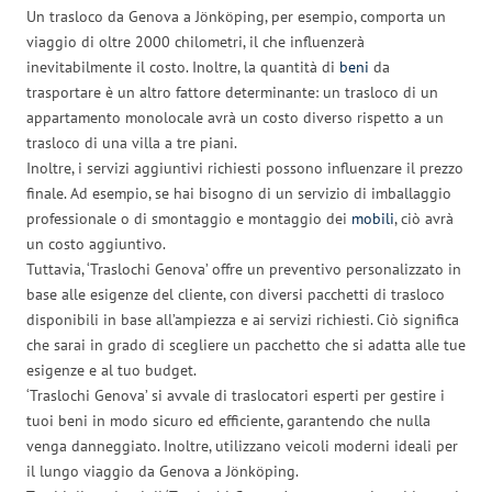
Un trasloco da Genova a Jönköping, per esempio, comporta un
viaggio di oltre 2000 chilometri, il che influenzerà
inevitabilmente il costo. Inoltre, la quantità di
beni
da
trasportare è un altro fattore determinante: un trasloco di un
appartamento monolocale avrà un costo diverso rispetto a un
trasloco di una villa a tre piani.
Inoltre, i servizi aggiuntivi richiesti possono influenzare il prezzo
finale. Ad esempio, se hai bisogno di un servizio di imballaggio
professionale o di smontaggio e montaggio dei
mobili
, ciò avrà
un costo aggiuntivo.
Tuttavia, ‘Traslochi Genova’ offre un preventivo personalizzato in
base alle esigenze del cliente, con diversi pacchetti di trasloco
disponibili in base all’ampiezza e ai servizi richiesti. Ciò significa
che sarai in grado di scegliere un pacchetto che si adatta alle tue
esigenze e al tuo budget.
‘Traslochi Genova’ si avvale di traslocatori esperti per gestire i
tuoi beni in modo sicuro ed efficiente, garantendo che nulla
venga danneggiato. Inoltre, utilizzano veicoli moderni ideali per
il lungo viaggio da Genova a Jönköping.