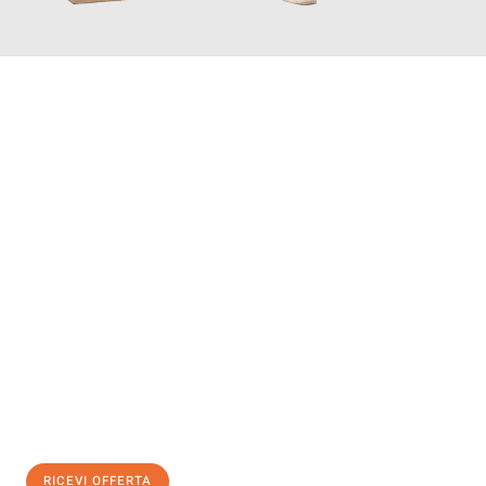
INFORMATI ORA
Scopri con Traslochi Genova quanto può essere
facile e senza
stress il tuo trasloco a Genova
. Il nostro team di esperti è
pronto ad assicurarti una transizione senza intoppi nella tua
nuova casa.
Ottieni subito
un'offerta non vincolante
e
risparmia € 100:
RICEVI OFFERTA
0299948957