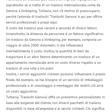
soprattutto se si tratta di un trasloco internazionale, come da
Genova a Jönköping. Tuttavia, non c’è motivo di preoccuparsi,
perché l’azienda di traslochi ‘Traslochi Genova’ è qui per offrire
servizi professionali a prezzi equi.
Il costo del trasloco può variare a seconda di diversi fattori.
Innanzitutto, la distanza da percorrere è un fattore significativo.
Un trasloco da Genova a Jönköping, per esempio, comporta un
viaggio di oltre 2000 chilometri, il che influenzerà
inevitabilmente il costo. Inoltre, la quantità di beni da
trasportare è un altro fattore determinante: un trasloco di un
appartamento monolocale avrà un costo diverso rispetto a un
trasloco di una villa a tre piani.
Inoltre, i servizi aggiuntivi richiesti possono influenzare il prezzo
finale. Ad esempio, se hai bisogno di un servizio di imballaggio
professionale o di smontaggio e montaggio dei mobili, ciò avrà
un costo aggiuntivo.
Tuttavia, ‘Traslochi Genova’ offre un preventivo personalizzato in
base alle esigenze del cliente, con diversi pacchetti di trasloco
disponibili in base all’ampiezza e ai servizi richiesti. Ciò significa