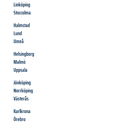
Linköping
Stoccolma
Halmstad
Lund
Umeå
Helsingborg
Malmö
Uppsala
Jönköping
Norrköping
Västerås
Karlkrona
Örebro