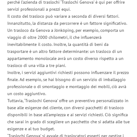
perché l’azienda di traslochi ‘Traslochi Genova’ è qui per offrire
servizi professionali a prezzi equi.
Il costo del trasloco può variare a seconda di diversi fattori.
Innanzitutto, la distanza da percorrere è un fattore significativo.
Un trasloco da Genova a Jönköping, per esempio, comporta un
viaggio di oltre 2000 chilometri, il che influenzerà
inevitabilmente il costo. Inoltre, la quantità di beni da
trasportare è un altro fattore determinante: un trasloco di un
appartamento monolocale avrà un costo diverso rispetto a un
trasloco di una villa a tre piani.
Inoltre, i servizi aggiuntivi richiesti possono influenzare il prezzo
finale. Ad esempio, se hai bisogno di un servizio di imballaggio
professionale o di smontaggio e montaggio dei mobili, ciò avrà
un costo aggiuntivo.
Tuttavia, ‘Traslochi Genova’ offre un preventivo personalizzato in
base alle esigenze del cliente, con diversi pacchetti di trasloco
disponibili in base all’ampiezza e ai servizi richiesti. Ciò significa
che sarai in grado di scegliere un pacchetto che si adatta alle tue
esigenze e al tuo budget.
‘Traslochi Genova’ si avvale di traslocatori esperti per gestire i