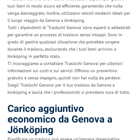
tuoi beni in modo sicuro ed efficiente, garantendo che nulla
venga danneggiato. Inoltre, utilizzano veicoli moderni ideali per
il lungo viaggio da Genova a Jönköping.
Tutti i dipendenti di ‘Traslochi Genova’ sono esperti e addestrati
per garantire un processo di trasloco senza intoppi. Sono in
grado di gestire qualsiasi situazione che potrebbe sorgere
durante il trasloco, assicurando che i tuoi beni arrivino a
Jönköping in perfetto stato.
Ti incoraggiamo a contattare ‘Traslochi Genova’ per ulteriori
informazioni sui costi e sui servizi. Offrono un preventivo
gratuito e senza impegno, quindi non hai nulla da perdere.
Scegli ‘Traslochi Genova’ per il tuo trasloco da Genova a
Jönköping e lascia che i professionisti si prendano cura di tutto.
Carico aggiuntivo
economico da Genova a
Jönköping
Pianificare un trasloco può essere un’impresa impegnativa,