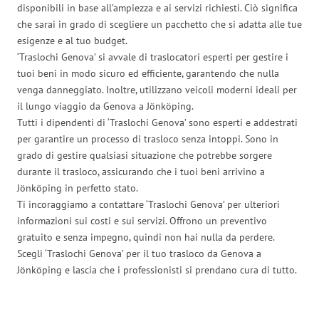
disponibili in base all’ampiezza e ai servizi richiesti. Ciò significa
che sarai in grado di scegliere un pacchetto che si adatta alle tue
esigenze e al tuo budget.
‘Traslochi Genova’ si avvale di traslocatori esperti per gestire i
tuoi beni in modo sicuro ed efficiente, garantendo che nulla
venga danneggiato. Inoltre, utilizzano veicoli moderni ideali per
il lungo viaggio da Genova a Jönköping.
Tutti i dipendenti di ‘Traslochi Genova’ sono esperti e addestrati
per garantire un processo di trasloco senza intoppi. Sono in
grado di gestire qualsiasi situazione che potrebbe sorgere
durante il trasloco, assicurando che i tuoi beni arrivino a
Jönköping in perfetto stato.
Ti incoraggiamo a contattare ‘Traslochi Genova’ per ulteriori
informazioni sui costi e sui servizi. Offrono un preventivo
gratuito e senza impegno, quindi non hai nulla da perdere.
Scegli ‘Traslochi Genova’ per il tuo trasloco da Genova a
Jönköping e lascia che i professionisti si prendano cura di tutto.
Traslochi Genova in numeri: