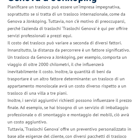
Pianificare un trasloco può essere un’impresa impegnativa,
soprattutto se si tratta di un trasloco internazionale, come da
Genova a Jönköping. Tuttavia, non c’è motivo di preoccuparsi,
perché l’azienda di traslochi ‘Traslochi Genova’ è qui per offrire
servizi professionali a prezzi equi.
Il costo del trasloco può variare a seconda di diversi fattori.
Innanzitutto, la distanza da percorrere è un fattore significativo.
Un trasloco da Genova a Jönköping, per esempio, comporta un
viaggio di oltre 2000 chilometri, il che influenzerà
inevitabilmente il costo. Inoltre, la quantità di beni da
trasportare è un altro fattore determinante: un trasloco di un
appartamento monolocale avrà un costo diverso rispetto a un
trasloco di una villa a tre piani.
Inoltre, i servizi aggiuntivi richiesti possono influenzare il prezzo
finale. Ad esempio, se hai bisogno di un servizio di imballaggio
professionale o di smontaggio e montaggio dei mobili, ciò avrà
un costo aggiuntivo.
Tuttavia, ‘Traslochi Genova’ offre un preventivo personalizzato in
base alle esigenze del cliente, con diversi pacchetti di trasloco