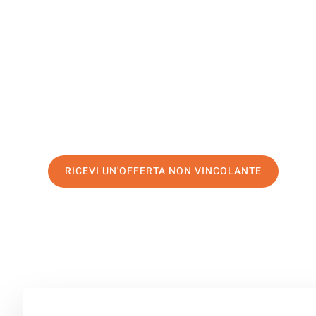
Domžale
Il tuo trasloco Genova Domžale può essere così facile! 
servizio di prima classe
e assicurati i
migliori prezzi in
Richiedo ora la tua offerta personalizzata e fai il prim
trasloco senza stress a Domžale
RICEVI UN'OFFERTA NON VINCOLANTE
100% non vincolante – Risposta garantita entro 15 minuti.