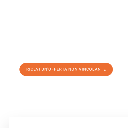
Brežice
Il tuo trasloco Genova Brežice può essere così facile! S
servizio di prima classe
e assicurati i
migliori prezzi in
Richiedo ora la tua offerta personalizzata e fai il prim
trasloco senza stress a Brežice
RICEVI UN'OFFERTA NON VINCOLANTE
100% non vincolante – Risposta garantita entro 15 minuti.