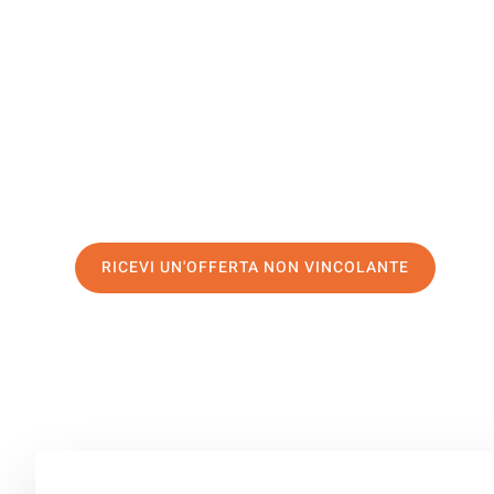
Marienba
Il tuo trasloco Genova Marienbad può essere così facile
servizio di prima classe
e assicurati i
migliori prezzi in
Richiedo ora la tua offerta personalizzata e fai il prim
trasloco senza stress a Marienbad
RICEVI UN'OFFERTA NON VINCOLANTE
100% non vincolante – Risposta garantita entro 15 minuti.