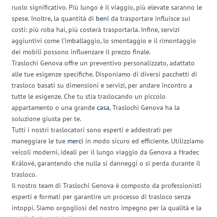
ruolo significativo. Più lungo è il viaggio, più elevate saranno le
spese. Inoltre, la quantità di
beni
da trasportare influisce sui
costi: più roba hai, più costerà trasportarla. Infine, servizi
aggiuntivi come l’imballaggio, lo smontaggio e il rimontaggio
dei mobili possono influenzare il prezzo finale.
Traslochi Genova offre un preventivo personalizzato, adattato
alle tue esigenze specifiche. Disponiamo di diversi pacchetti di
trasloco basati su dimensioni e servizi, per andare incontro a
tutte le esigenze. Che tu stia traslocando un piccolo
appartamento o una grande
casa
, Traslochi Genova ha la
soluzione giusta per te.
Tutti i nostri traslocatori sono esperti e addestrati per
maneggiare le tue
merci
in modo sicuro ed efficiente. Utilizziamo
veicoli moderni, ideali per il lungo viaggio da Genova a Hradec
Králové, garantendo che nulla si danneggi o si perda durante il
trasloco.
Il nostro team di Traslochi Genova è composto da professionisti
esperti e formati per garantire un processo di trasloco senza
intoppi. Siamo orgogliosi del nostro impegno per la qualità e la