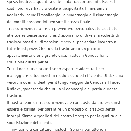
spese. Inoltre, la quantità di beni da trasportare influisce sui
costi: più roba hai, più costerà trasportarla. Infine, servizi
aggiuntivi come l’imballaggio, lo smontaggio e il rimontaggio
dei mobili possono influenzare il prezzo finale.
Traslochi Genova offre un preventivo personalizzato, adattato
alle tue esigenze specifiche. Disponiamo di diversi pacchetti di
trasloco basati su dimensioni e servizi, per andare incontro a
tutte le esigenze. Che tu stia traslocando un piccolo
appartamento o una grande casa, Traslochi Genova ha la
soluzione giusta per te.
Tutti i nostri traslocatori sono esperti e addestrati per
maneggiare le tue merci in modo sicuro ed efficiente. Utilizziamo
veicoli moderni, ideali per il lungo viaggio da Genova a Hradec
Králové, garantendo che nulla si danneggi o si perda durante il
trasloco.
Il nostro team di Traslochi Genova è composto da professionisti
esperti e formati per garantire un processo di trasloco senza
intoppi. Siamo orgogliosi del nostro impegno per la qualità e la
soddisfazione del cliente.
Ti invitiamo a contattare Traslochi Genova per ulteriori