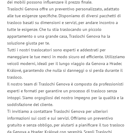
dei mobili possono influenzare il prezzo finale.
Traslochi Genova offre un preventivo personalizzato, adattato
alle tue esigenze specifiche. Disponiamo di diversi pacchetti di
trasloco basati su dimensioni e servizi, per andare incontro a
tutte le esigenze. Che tu stia traslocando un piccolo
appartamento o una grande casa, Traslochi Genova ha la
soluzione giusta per te.
Tutti i nostri traslocatori sono esperti e addestrati per
maneggiare le tue merci in modo sicuro ed efficiente. Utilizziamo
veicoli moderni, ideali per il lungo viaggio da Genova a Hradec
Králové, garantendo che nulla si danneggi o si perda durante il
trasloco.
Il nostro team di Traslochi Genova è composto da professionisti
esperti e formati per garantire un processo di trasloco senza
intoppi. Siamo orgogliosi del nostro impegno per la qualità e la
soddisfazione del cliente.
Ti invitiamo a contattare Traslochi Genova per ulteriori
informazioni sui costi e sui servizi. Offriamo un preventivo
gratuito e senza obbligo, per aiutarti a pianificare il tuo trasloco
da Genova a Hradec Králové con serenità. Scegli Traslochi