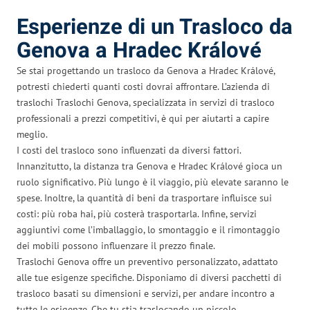
Esperienze di un Trasloco da
Genova a Hradec Králové
Se stai progettando un trasloco da Genova a Hradec Králové,
potresti chiederti quanti costi dovrai affrontare. L’azienda di
traslochi Traslochi Genova, specializzata in servizi di trasloco
professionali a prezzi competitivi, è qui per aiutarti a capire
meglio.
I costi del trasloco sono influenzati da diversi fattori.
Innanzitutto, la distanza tra Genova e Hradec Králové gioca un
ruolo significativo. Più lungo è il viaggio, più elevate saranno le
spese. Inoltre, la quantità di beni da trasportare influisce sui
costi: più roba hai, più costerà trasportarla. Infine, servizi
aggiuntivi come l’imballaggio, lo smontaggio e il rimontaggio
dei mobili possono influenzare il prezzo finale.
Traslochi Genova offre un preventivo personalizzato, adattato
alle tue esigenze specifiche. Disponiamo di diversi pacchetti di
trasloco basati su dimensioni e servizi, per andare incontro a
tutte le esigenze. Che tu stia traslocando un piccolo