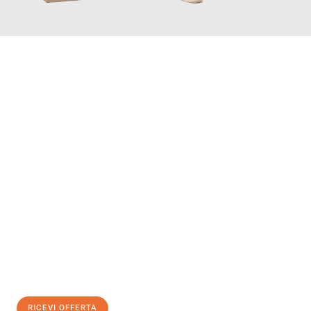
INFORMATI ORA
Scopri con Traslochi Genova quanto può essere
facile e senza
stress il tuo trasloco a Genova
. Il nostro team di esperti è
pronto ad assicurarti una transizione senza intoppi nella tua
nuova casa.
Ottieni subito
un'offerta non vincolante
e
risparmia € 100:
RICEVI OFFERTA
0299948957