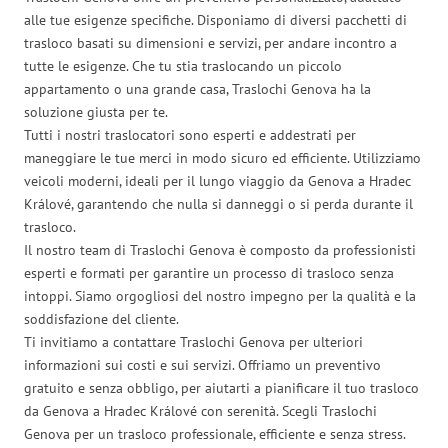
alle tue esigenze specifiche. Disponiamo di diversi pacchetti di
trasloco basati su dimensioni e servizi, per andare incontro a
tutte le esigenze. Che tu stia traslocando un piccolo
appartamento o una grande casa, Traslochi Genova ha la
soluzione giusta per te.
Tutti i nostri traslocatori sono esperti e addestrati per
maneggiare le tue merci in modo sicuro ed efficiente. Utilizziamo
veicoli moderni, ideali per il lungo viaggio da Genova a Hradec
Králové, garantendo che nulla si danneggi o si perda durante il
trasloco.
Il nostro team di Traslochi Genova è composto da professionisti
esperti e formati per garantire un processo di trasloco senza
intoppi. Siamo orgogliosi del nostro impegno per la qualità e la
soddisfazione del cliente.
Ti invitiamo a contattare Traslochi Genova per ulteriori
informazioni sui costi e sui servizi. Offriamo un preventivo
gratuito e senza obbligo, per aiutarti a pianificare il tuo trasloco
da Genova a Hradec Králové con serenità. Scegli Traslochi
Genova per un trasloco professionale, efficiente e senza stress.