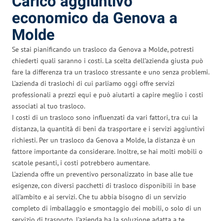
Carico aggiuntivo
economico da Genova a
Molde
Se stai pianificando un trasloco da Genova a Molde, potresti
chiederti quali saranno i costi. La scelta dell’azienda giusta può
fare la differenza tra un trasloco stressante e uno senza problemi.
L’azienda di traslochi di cui parliamo oggi offre servizi
professionali a prezzi equi e può aiutarti a capire meglio i costi
associati al tuo trasloco.
I costi di un trasloco sono influenzati da vari fattori, tra cui la
distanza, la quantità di beni da trasportare e i servizi aggiuntivi
richiesti. Per un trasloco da Genova a Molde, la distanza è un
fattore importante da considerare. Inoltre, se hai molti mobili o
scatole pesanti, i costi potrebbero aumentare.
L’azienda offre un preventivo personalizzato in base alle tue
esigenze, con diversi pacchetti di trasloco disponibili in base
all’ambito e ai servizi. Che tu abbia bisogno di un servizio
completo di imballaggio e smontaggio dei mobili, o solo di un
servizio di trasporto, l’azienda ha la soluzione adatta a te.