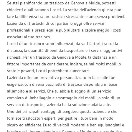
Se stai pianificando un trasloco da Genova a Molde, potresti
chiederti quali saranno i costi. La scelta dell’azienda giusta può
fare la differenza tra un trasloco stressante e uno senza problemi.
L’azienda di traslochi di cui parliamo oggi offre servizi
professionali a prezzi equi e può aiutarti a capire meglio i costi
associati al tuo trasloco.
I costi di un trasloco sono influenzati da vari fattori, tra cui la
distanza, la quantità di beni da trasportare e i servizi aggiuntivi
richiesti. Per un trasloco da Genova a Molde, la distanza è un
fattore importante da considerare. Inoltre, se hai molti mobili o
scatole pesanti, i costi potrebbero aumentare.
L’azienda offre un preventivo personalizzato in base alle tue
esigenze, con diversi pacchetti di trasloco disponibili in base
all’ambito e ai servizi. Che tu abbia bisogno di un servizio
completo di imballaggio e smontaggio dei mobili, o solo di un
servizio di trasporto, l’azienda ha la soluzione adatta a te.
Uno dei principali vantaggi di scegliere questa azienda è che
fornisce traslocatori esperti per gestire i tuoi beni in modo
sicuro ed efficiente. L’uso di veicoli moderni e ben equipaggiati è
ideale per il lungo viaggio da Genova a Molde, assicurando che