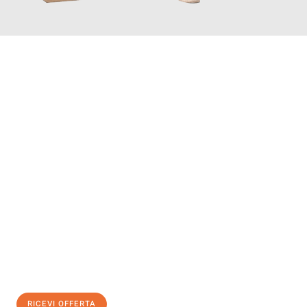
INFORMATI ORA
Scopri con Traslochi Genova quanto può essere
facile e senza
stress il tuo trasloco a Genova
. Il nostro team di esperti è
pronto ad assicurarti una transizione senza intoppi nella tua
nuova casa.
Ottieni subito
un'offerta non vincolante
e
risparmia € 100:
RICEVI OFFERTA
0299948957