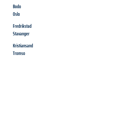
Bodo
Oslo
Fredrikstad
Stavanger
Kristiansand
Tromso
Richiedi ora la tua
offerta
al
miglior
prezzo !
Inviateci adesso la vostra richiesta non vincolante e