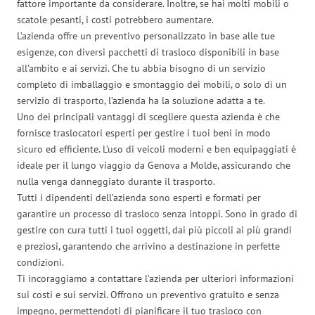
fattore importante da considerare. Inoltre, se hai molti mobili o
scatole pesanti, i costi potrebbero aumentare.
L’azienda offre un preventivo personalizzato in base alle tue
esigenze, con diversi pacchetti di trasloco disponibili in base
all’ambito e ai servizi. Che tu abbia bisogno di un servizio
completo di imballaggio e smontaggio dei mobili, o solo di un
servizio di trasporto, l’azienda ha la soluzione adatta a te.
Uno dei principali vantaggi di scegliere questa azienda è che
fornisce traslocatori esperti per gestire i tuoi beni in modo
sicuro ed efficiente. L’uso di veicoli moderni e ben equipaggiati è
ideale per il lungo viaggio da Genova a Molde, assicurando che
nulla venga danneggiato durante il trasporto.
Tutti i dipendenti dell’azienda sono esperti e formati per
garantire un processo di trasloco senza intoppi. Sono in grado di
gestire con cura tutti i tuoi oggetti, dai più piccoli ai più grandi
e preziosi, garantendo che arrivino a destinazione in perfette
condizioni.
Ti incoraggiamo a contattare l’azienda per ulteriori informazioni
sui costi e sui servizi. Offrono un preventivo gratuito e senza
impegno, permettendoti di pianificare il tuo trasloco con