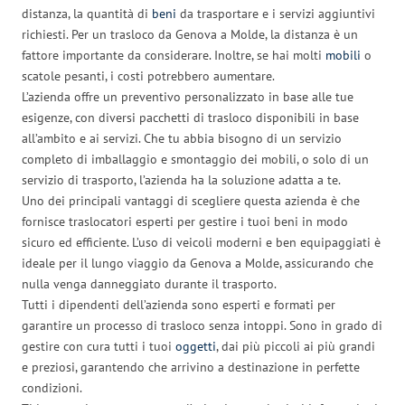
distanza, la quantità di
beni
da trasportare e i servizi aggiuntivi
richiesti. Per un trasloco da Genova a Molde, la distanza è un
fattore importante da considerare. Inoltre, se hai molti
mobili
o
scatole pesanti, i costi potrebbero aumentare.
L’azienda offre un preventivo personalizzato in base alle tue
esigenze, con diversi pacchetti di trasloco disponibili in base
all’ambito e ai servizi. Che tu abbia bisogno di un servizio
completo di imballaggio e smontaggio dei mobili, o solo di un
servizio di trasporto, l’azienda ha la soluzione adatta a te.
Uno dei principali vantaggi di scegliere questa azienda è che
fornisce traslocatori esperti per gestire i tuoi beni in modo
sicuro ed efficiente. L’uso di veicoli moderni e ben equipaggiati è
ideale per il lungo viaggio da Genova a Molde, assicurando che
nulla venga danneggiato durante il trasporto.
Tutti i dipendenti dell’azienda sono esperti e formati per
garantire un processo di trasloco senza intoppi. Sono in grado di
gestire con cura tutti i tuoi
oggetti
, dai più piccoli ai più grandi
e preziosi, garantendo che arrivino a destinazione in perfette
condizioni.