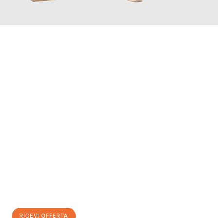
INFORMATI ORA
Scopri con Traslochi Genova quanto può essere
facile e senza
stress il tuo trasloco a Genova
. Il nostro team di esperti è
pronto ad assicurarti una transizione senza intoppi nella tua
nuova casa.
Ottieni subito
un'offerta non vincolante
e
risparmia € 100:
RICEVI OFFERTA
0299948957