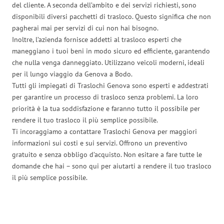
del cliente. A seconda dell’ambito e dei servizi richiesti, sono
disponibili diversi pacchetti di trasloco. Questo significa che non
pagherai mai per servizi di cui non hai bisogno.
Inoltre, l’azienda fornisce addetti al trasloco esperti che
maneggiano i tuoi beni in modo sicuro ed efficiente, garantendo
che nulla venga danneggiato. Utilizzano veicoli moderni, ideali
per il lungo viaggio da Genova a Bodo.
Tutti gli impiegati di Traslochi Genova sono esperti e addestrati
per garantire un processo di trasloco senza problemi. La loro
priorità è la tua soddisfazione e faranno tutto il possibile per
rendere il tuo trasloco il più semplice possibile.
Ti incoraggiamo a contattare Traslochi Genova per maggiori
informazioni sui costi e sui servizi. Offrono un preventivo
gratuito e senza obbligo d’acquisto. Non esitare a fare tutte le
domande che hai – sono qui per aiutarti a rendere il tuo trasloco
il più semplice possibile.
Traslochi Genova in numeri: