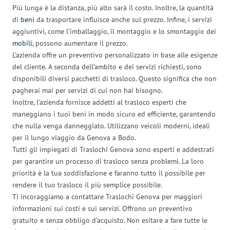
Più lunga è la distanza, più alto sarà il costo. Inoltre, la quantità
di
beni
da trasportare influisce anche sul prezzo. Infine, i servizi
aggiuntivi, come l’imballaggio, il montaggio e lo smontaggio dei
mobili
, possono aumentare il prezzo.
L’azienda offre un preventivo personalizzato in base alle esigenze
del cliente. A seconda dell’ambito e dei servizi richiesti, sono
disponibili diversi pacchetti di trasloco. Questo significa che non
pagherai mai per servizi di cui non hai bisogno.
Inoltre, l’azienda fornisce addetti al trasloco esperti che
maneggiano i tuoi beni in modo sicuro ed efficiente, garantendo
che nulla venga danneggiato. Utilizzano veicoli moderni, ideali
per il lungo viaggio da Genova a Bodo.
Tutti gli impiegati di Traslochi Genova sono esperti e addestrati
per garantire un processo di trasloco senza problemi. La loro
priorità è la tua soddisfazione e faranno tutto il possibile per
rendere il tuo trasloco il più semplice possibile.
Ti incoraggiamo a contattare Traslochi Genova per maggiori
informazioni sui costi e sui servizi. Offrono un preventivo
gratuito e senza obbligo d’acquisto. Non esitare a fare tutte le