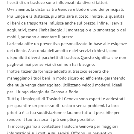
I costi di un trasloco sono influenzati da diversi fattori.
Ovviamente, la distanza tra Genova e Bodo è uno dei principali.
Più lunga è la distanza, più alto sarà il costo. Inoltre, la quantità
di beni da trasportare influisce anche sul prezzo. Infine, i servizi
aggiuntivi, come l’imballaggio, il montaggio e lo smontaggio dei
mobili, possono aumentare il prezzo.
L’azienda offre un preventivo personalizzato in base alle esigenze
del cliente. A seconda dell’ambito e dei servizi richiesti, sono
disponibili diversi pacchetti di trasloco. Questo significa che non
pagherai mai per servizi di cui non hai bisogno.
Inoltre, l’azienda fornisce addetti al trasloco esperti che
maneggiano i tuoi beni in modo sicuro ed efficiente, garantendo
che nulla venga danneggiato. Utilizzano veicoli moderni, ideali
per il lungo viaggio da Genova a Bodo.
Tutti gli impiegati di Traslochi Genova sono esperti e addestrati
per garantire un processo di trasloco senza problemi. La loro
priorità è la tua soddisfazione e faranno tutto il possibile per
rendere il tuo trasloco il più semplice possibile.
Ti incoraggiamo a contattare Traslochi Genova per maggiori
informazioni sui costi e sui servizi. Offrono un preventivo