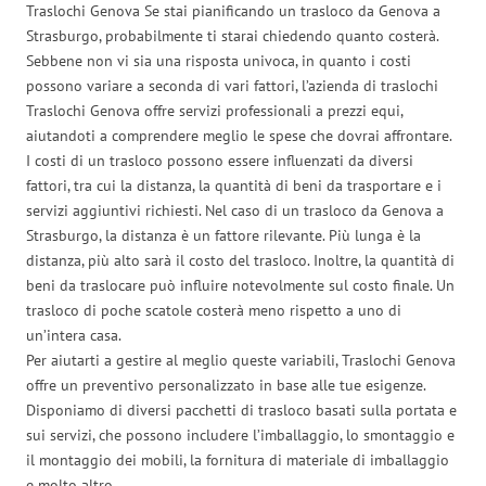
Traslochi Genova Se stai pianificando un trasloco da Genova a
Strasburgo, probabilmente ti starai chiedendo quanto costerà.
Sebbene non vi sia una risposta univoca, in quanto i costi
possono variare a seconda di vari fattori, l’azienda di traslochi
Traslochi Genova offre servizi professionali a prezzi equi,
aiutandoti a comprendere meglio le spese che dovrai affrontare.
I costi di un trasloco possono essere influenzati da diversi
fattori, tra cui la distanza, la quantità di beni da trasportare e i
servizi aggiuntivi richiesti. Nel caso di un trasloco da Genova a
Strasburgo, la distanza è un fattore rilevante. Più lunga è la
distanza, più alto sarà il costo del trasloco. Inoltre, la quantità di
beni da traslocare può influire notevolmente sul costo finale. Un
trasloco di poche scatole costerà meno rispetto a uno di
un’intera casa.
Per aiutarti a gestire al meglio queste variabili, Traslochi Genova
offre un preventivo personalizzato in base alle tue esigenze.
Disponiamo di diversi pacchetti di trasloco basati sulla portata e
sui servizi, che possono includere l’imballaggio, lo smontaggio e
il montaggio dei mobili, la fornitura di materiale di imballaggio
e molto altro.