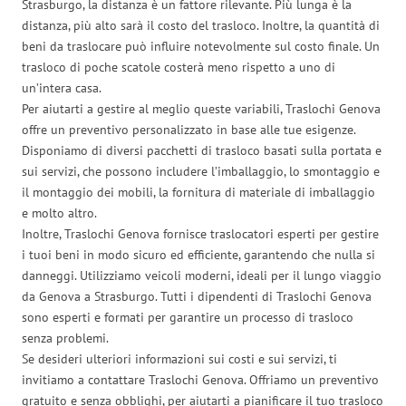
Strasburgo, la distanza è un fattore rilevante. Più lunga è la
distanza, più alto sarà il costo del trasloco. Inoltre, la quantità di
beni da traslocare può influire notevolmente sul costo finale. Un
trasloco di poche scatole costerà meno rispetto a uno di
un’intera casa.
Per aiutarti a gestire al meglio queste variabili, Traslochi Genova
offre un preventivo personalizzato in base alle tue esigenze.
Disponiamo di diversi pacchetti di trasloco basati sulla portata e
sui servizi, che possono includere l’imballaggio, lo smontaggio e
il montaggio dei mobili, la fornitura di materiale di imballaggio
e molto altro.
Inoltre, Traslochi Genova fornisce traslocatori esperti per gestire
i tuoi beni in modo sicuro ed efficiente, garantendo che nulla si
danneggi. Utilizziamo veicoli moderni, ideali per il lungo viaggio
da Genova a Strasburgo. Tutti i dipendenti di Traslochi Genova
sono esperti e formati per garantire un processo di trasloco
senza problemi.
Se desideri ulteriori informazioni sui costi e sui servizi, ti
invitiamo a contattare Traslochi Genova. Offriamo un preventivo
gratuito e senza obblighi, per aiutarti a pianificare il tuo trasloco