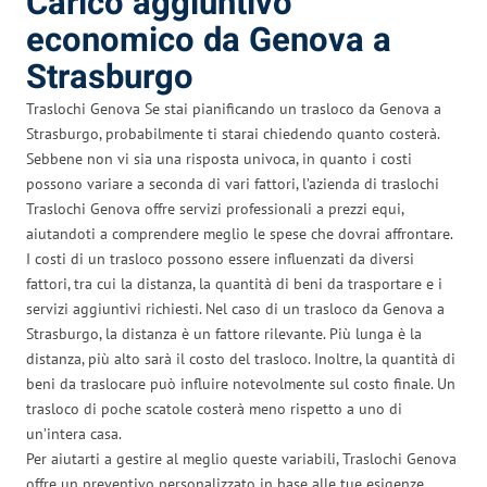
Carico aggiuntivo
economico da Genova a
Strasburgo
Traslochi Genova Se stai pianificando un trasloco da Genova a
Strasburgo, probabilmente ti starai chiedendo quanto costerà.
Sebbene non vi sia una risposta univoca, in quanto i costi
possono variare a seconda di vari fattori, l’azienda di traslochi
Traslochi Genova offre servizi professionali a prezzi equi,
aiutandoti a comprendere meglio le spese che dovrai affrontare.
I costi di un trasloco possono essere influenzati da diversi
fattori, tra cui la distanza, la quantità di beni da trasportare e i
servizi aggiuntivi richiesti. Nel caso di un trasloco da Genova a
Strasburgo, la distanza è un fattore rilevante. Più lunga è la
distanza, più alto sarà il costo del trasloco. Inoltre, la quantità di
beni da traslocare può influire notevolmente sul costo finale. Un
trasloco di poche scatole costerà meno rispetto a uno di
un’intera casa.
Per aiutarti a gestire al meglio queste variabili, Traslochi Genova
offre un preventivo personalizzato in base alle tue esigenze.