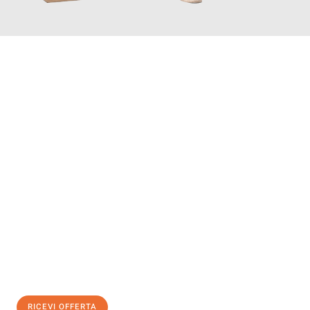
INFORMATI ORA
Scopri con Traslochi Genova quanto può essere
facile e senza
stress il tuo trasloco a Genova
. Il nostro team di esperti è
pronto ad assicurarti una transizione senza intoppi nella tua
nuova casa.
Ottieni subito
un'offerta non vincolante
e
risparmia € 100:
RICEVI OFFERTA
0299948957