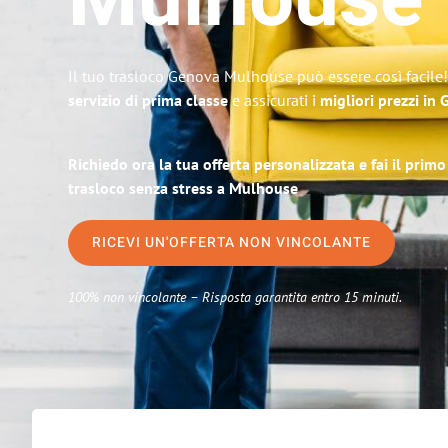
Mulhouse
Il tuo trasloco Genova Mulhouse può essere così facile!
servizio di prima classe
e assicurati i
migliori prezzi in
Richiedo ora la tua offerta personalizzata e fai il prim
trasloco senza stress a Mulhouse
RICEVI UN'OFFERTA NON VINCOLANTE
100% non vincolante – Risposta garantita entro 15 minuti.