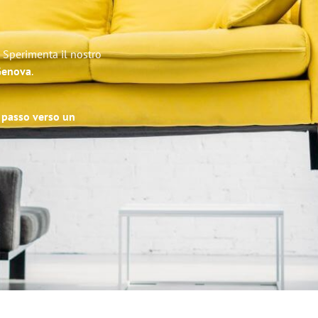
 Sperimenta il nostro
 Genova
.
o passo verso un