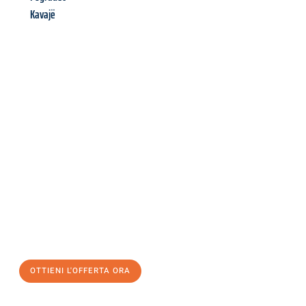
Kavajë
Richiedi ora la tua
offerta
al
miglior
prezzo !
Inviateci adesso la vostra richiesta non vincolante e
assicuratevi la vostra
offerta di trasloco per le vostre esigenze
a Genova
al miglior prezzo! Approfitta dell’occasione per
un
trasloco senza stress
e con il massimo comfort:
OTTIENI L'OFFERTA ORA