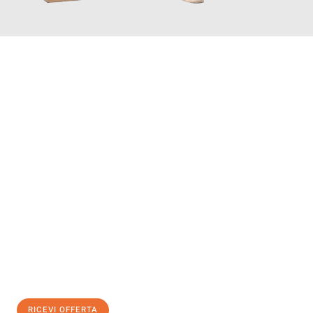
INFORMATI ORA
Scopri con Traslochi Genova quanto può essere
facile e senza
stress il tuo trasloco a Genova
. Il nostro team di esperti è
pronto ad assicurarti una transizione senza intoppi nella tua
nuova casa.
Ottieni subito
un'offerta non vincolante
e
risparmia € 100:
RICEVI OFFERTA
0299948957