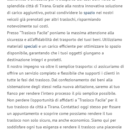
splendida città di Tirana. Grazie alla nostra innovativa soluzione
di carico aggiuntivo, potrai condividere lo
spazio
nei nostri
veicoli già prenotati per altri traslochi, risparmiando
notevolmente sui costi.
Presso “Trasloco Facile” poniamo la massima attenzione alla
sicurezza e all’affidabilità del trasporto dei tuoi beni. Utilizziamo
materiali
speciali
e un carico efficiente per ottimizzare lo spazio
disponibile, garantendo che i tuoi oggetti giungano a
destinazione integri e protetti.
Il nostro impegno va oltre il semplice trasporto: ci assicuriamo di
offrire un servizio completo e flessibile che supporti i clienti in
tutte le fasi del trasloco. Dal confezionamento dei beni alla
sistemazione degli stessi nella nuova abitazione, saremo al tuo
fianco per rendere l’intero processo il più semplice possibile.
Non perdere l’opportunità di affidarti a “Trasloco Facile” per il
tuo trasloco da città a Tirana. Contattaci oggi stesso per fissare
un appuntamento e scoprire come possiamo rendere il tuo
trasloco non solo sicuro, ma anche economico. Siamo qui per
soddisfare ogni tua esigenza e rendere il trasloco una piacevole