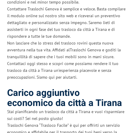
condizioni e nel minor tempo possibile.
Contattare Traslochi Genova è semplice e veloce. Basta compilare
il modulo online sul nostro sito web e riceverai un preventivo
dettagliato e personalizzato senza impegno. Saremo lieti di
assisterti in ogni fase del tuo trasloco da città a Tirana e di
rispondere a tutte le tue domande.
Non lasciare che lo stress del trasloco rovini questa nuova
avventura nella tua vita. Affidati alTraslochi Genova e goditi la
tranquillità di sapere che i tuoi mobili sono in mani sicure.
Contattaci oggi stesso e scopri come possiamo rendere il tuo
trasloco da città a Tirana un’esperienza piacevole e senza
preoccupazioni. Siamo qui per aiutarti.
Carico aggiuntivo
economico da città a Tirana
Stai pianificando un trasloco da città a Tirana e vuoi risparmiare
sui costi? Sei nel posto giusto!
Traslochi Genova “Trasloco Facile” è qui per offrirti un servizio
economico e affidabile per il trasporto dei tuoi beni verso la