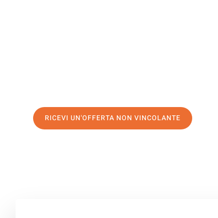
Subotica
Il tuo trasloco Genova Subotica può essere così facile! 
servizio di prima classe
e assicurati i
migliori prezzi in
Richiedo ora la tua offerta personalizzata e fai il prim
trasloco senza stress a Subotica
RICEVI UN'OFFERTA NON VINCOLANTE
100% non vincolante – Risposta garantita entro 15 minuti.