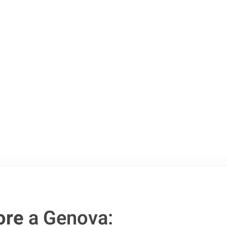
 Genova
.
o passo verso un
ore
a Genova: