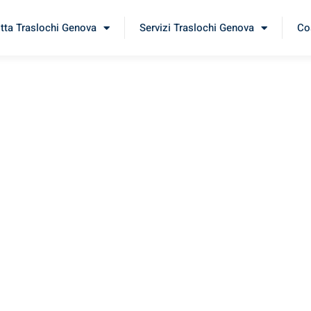
itta Traslochi Genova
Servizi Traslochi Genova
Cos
los
rimenta il nostro