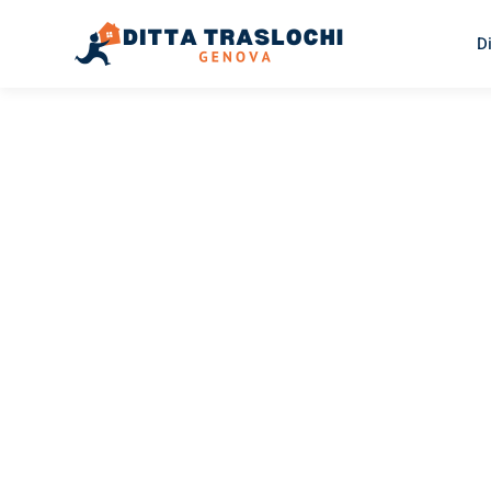
D
TRASLOCHI GENOVA
Traslochi
Genova
Vo
Il tuo trasloco Genova Volos può essere così facile! Spe