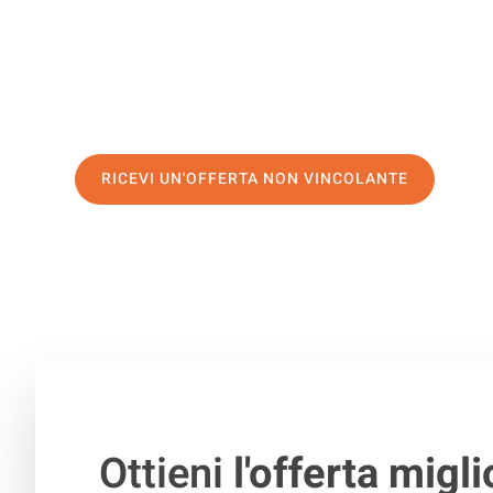
servizio di prima classe
e assicurati i
migliori prezzi in
Richiedo ora la tua offerta personalizzata e fai il prim
trasloco senza stress a Volos
RICEVI UN'OFFERTA NON VINCOLANTE
100% non vincolante – Risposta garantita entro 15 minuti.
Ottieni
l'offerta migli